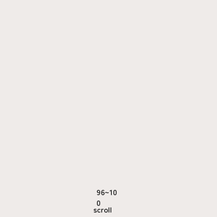
96~10
0
scroll